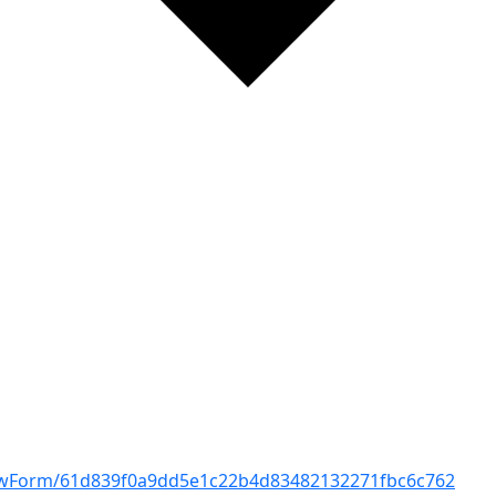
n/ViewForm/61d839f0a9dd5e1c22b4d83482132271fbc6c762