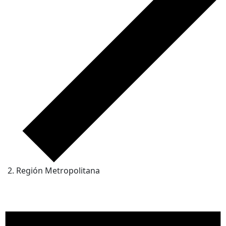
Región Metropolitana
Eventos
para
agosto